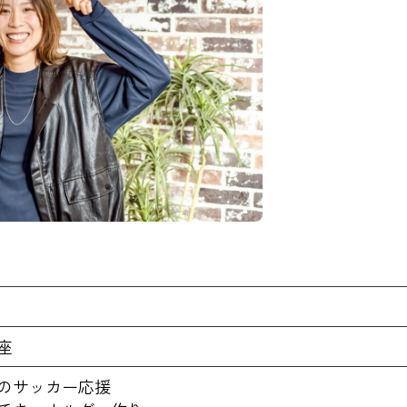
日
座
のサッカー応援