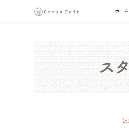
コ
ホーム
ン
テ
ン
ツ
へ
ス
キ
ッ
プ
S